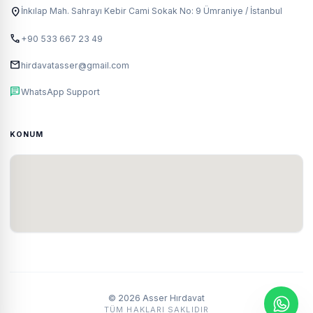
location_on
İnkılap Mah. Sahrayı Kebir Cami Sokak No: 9 Ümraniye / İstanbul
call
+90 533 667 23 49
mail
hirdavatasser@gmail.com
chat
WhatsApp Support
KONUM
© 2026 Asser Hırdavat
TÜM HAKLARI SAKLIDIR