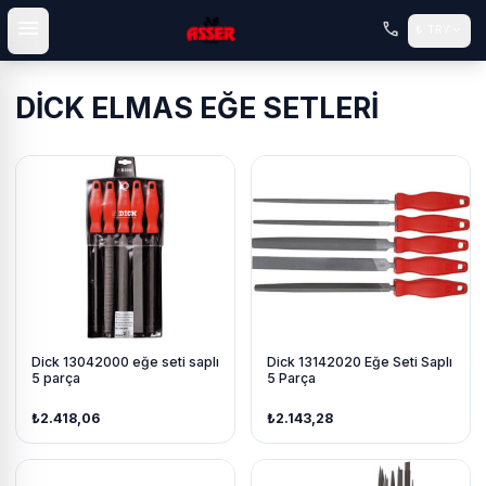
menu
call
expand_more
₺
TRY
DİCK ELMAS EĞE SETLERİ
Dick 13042000 eğe seti saplı
Dick 13142020 Eğe Seti Saplı
5 parça
5 Parça
₺2.418,06
₺2.143,28