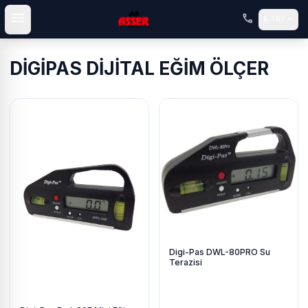
menu
call
expand_more
₺
TRY
DİGİPAS DİJİTAL EĞİM ÖLÇER
Digi-Pas DWL-80PRO Su
Terazisi