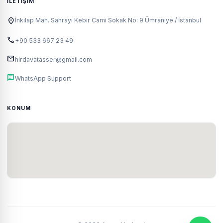
İLETIŞIM
location_on
İnkılap Mah. Sahrayı Kebir Cami Sokak No: 9 Ümraniye / İstanbul
call
+90 533 667 23 49
mail
hirdavatasser@gmail.com
chat
WhatsApp Support
KONUM