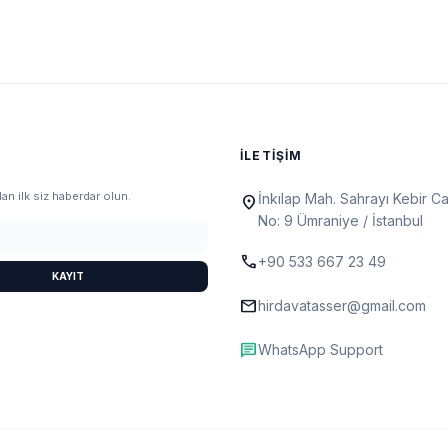
N
İLETIŞIM
n ilk siz haberdar olun.
İnkılap Mah. Sahrayı Kebir C
location_on
No: 9 Ümraniye / İstanbul
call
+90 533 667 23 49
KAYIT
mail
hirdavatasser@gmail.com
chat
WhatsApp Support