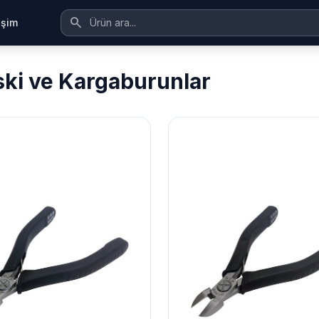
search
tişim
ski ve Kargaburunlar