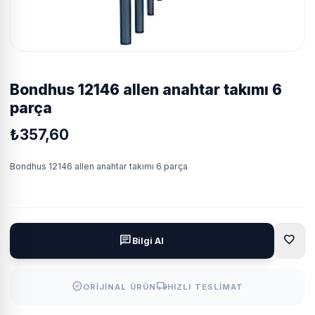
bondhus 12146 allen anahtar takımı 6
parça
₺357,60
Bondhus 12146 allen anahtar takımı 6 parça
favorite
chat
Bilgi Al
verified
local_shipping
ORIJINAL ÜRÜN
HIZLI TESLIMAT