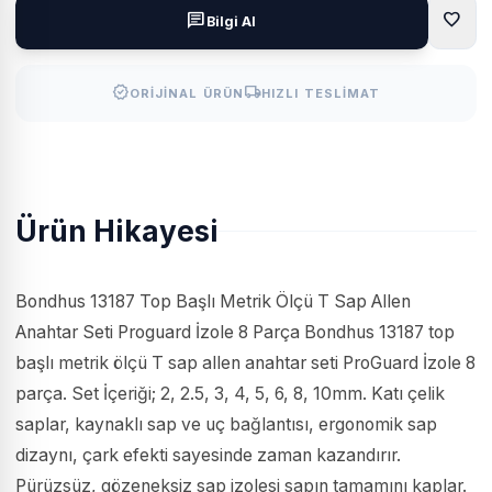
favorite
chat
Bilgi Al
verified
local_shipping
ORIJINAL ÜRÜN
HIZLI TESLIMAT
Ürün Hikayesi
Bondhus 13187 Top Başlı Metrik Ölçü T Sap Allen
Anahtar Seti Proguard İzole 8 Parça Bondhus 13187 top
başlı metrik ölçü T sap allen anahtar seti ProGuard İzole 8
parça. Set İçeriği; 2, 2.5, 3, 4, 5, 6, 8, 10mm. Katı çelik
saplar, kaynaklı sap ve uç bağlantısı, ergonomik sap
dizaynı, çark efekti sayesinde zaman kazandırır.
Pürüzsüz, gözeneksiz sap izolesi sapın tamamını kaplar.