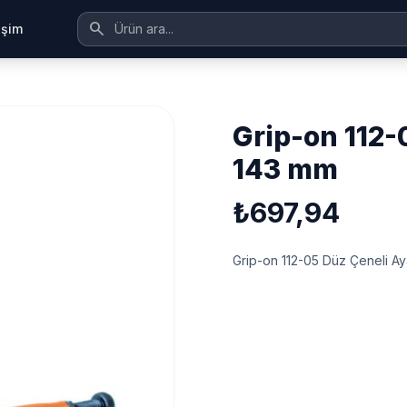
search
tişim
grip-on 112-05 düz çeneli ayarlı pense
143 mm
₺697,94
Grip-on 112-05 Düz Çeneli A