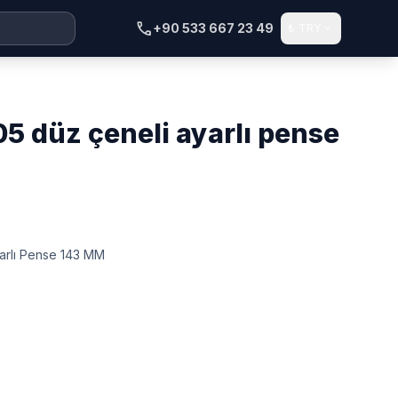
call
+90 533 667 23 49
₺
TRY
expand_more
yarlı Pense 143 MM