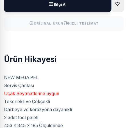
favorite
chat
Bilgi Al
verified
local_shipping
ORIJINAL ÜRÜN
HIZLI TESLIMAT
Ürün Hikayesi
NEW MEGA PEL
Servis Çantası
Uçak Seyahatlerine uygun
Tekerlekli ve Çekçekli
Darbeye ve korozyona dayanıklı
2 adet tool paleti
453 x 345 x 185 Ölçülerinde