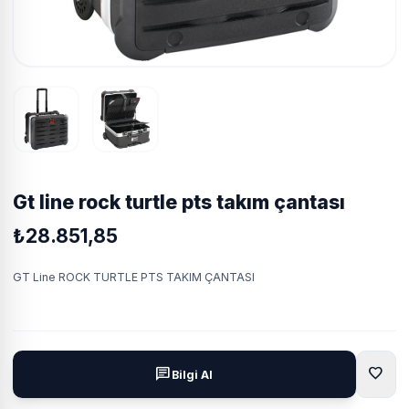
gt line rock turtle pts takim çantasi
₺28.851,85
GT Line ROCK TURTLE PTS TAKIM ÇANTASI
favorite
chat
Bilgi Al