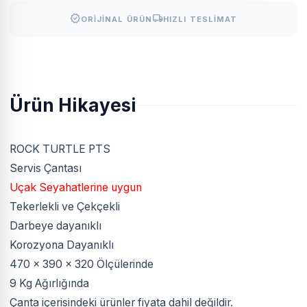
verified
local_shipping
ORIJINAL ÜRÜN
HIZLI TESLIMAT
Ürün Hikayesi
ROCK TURTLE PTS
Servis Çantası
Uçak Seyahatlerine uygun
Tekerlekli ve Çekçekli
Darbeye dayanıklı
Korozyona Dayanıklı
470 x 390 x 320 Ölçülerinde
9 Kg Ağırlığında
Çanta içerisindeki ürünler fiyata dahil değildir.