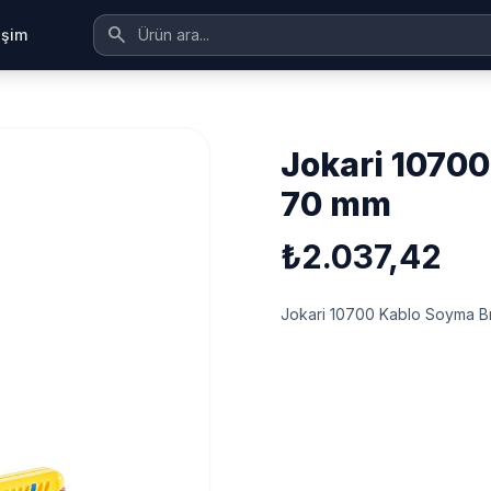
search
tişim
jokari 10700 kablo soyma bıçağı 50-
70 mm
₺2.037,42
Jokari 10700 Kablo Soyma B