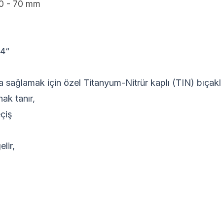
50 - 70 mm
/4“
 sağlamak için özel Titanyum-Nitrür kaplı (TIN) bıçakl
nak tanır,
çiş
elir,