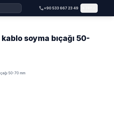
call
+90 533 667 23 49
₺
TRY
expand_more
ıçağı 50-70 mm