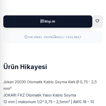
favorite
chat
Bilgi Al
verified
local_shipping
ORIJINAL ÜRÜN
HIZLI TESLIMAT
Ürün Hikayesi
Jokari 20030 Otomatik Kablo Soyma Aleti Ø 0,75 - 2,5
mm²
JOKARI FKZ Otomatik Yassı Kablo Soyma
12 mm | maksmum 1/2“ 0,75 – 2,5mm² | AWG 18 – 10