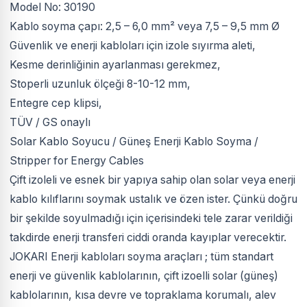
Model No: 30190​
Kablo soyma çapı: 2,5 – 6,0 mm² veya 7,5 – 9,5 mm Ø
Güvenlik ve enerji kabloları için izole sıyırma aleti,
Kesme derinliğinin ayarlanması gerekmez,
Stoperli uzunluk ölçeği 8-10-12 mm,
Entegre cep klipsi,
TÜV / GS onaylı
Solar Kablo Soyucu / Güneş Enerji Kablo Soyma /
Stripper for Energy Cables
Çift izoleli ve esnek bir yapıya sahip olan solar veya enerji
kablo kılıflarını soymak ustalık ve özen ister. Çünkü doğru
bir şekilde soyulmadığı için içerisindeki tele zarar verildiği
takdirde enerji transferi ciddi oranda kayıplar verecektir.
JOKARI Enerji kabloları soyma araçları ; tüm standart
enerji ve güvenlik kablolarının, çift izoelli solar (güneş)
kablolarının, kısa devre ve topraklama korumalı, alev