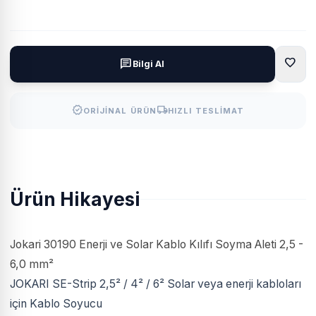
favorite
chat
Bilgi Al
verified
local_shipping
ORIJINAL ÜRÜN
HIZLI TESLIMAT
Ürün Hikayesi
Jokari 30190 Enerji ve Solar Kablo Kılıfı Soyma Aleti 2,5 -
6,0 mm²
JOKARI SE-Strip 2,5² / 4² / 6² Solar veya enerji kabloları
için Kablo Soyucu