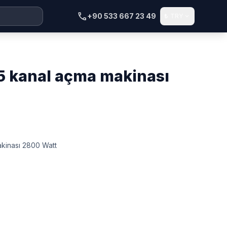
call
+90 533 667 23 49
₺
TRY
expand_more
kinası 2800 Watt