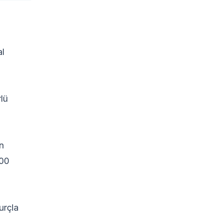
al
lü
n
000
urçla