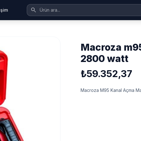
search
tişim
macroza m95 kanal açma makinası
2800 watt
₺59.352,37
Macroza M95 Kanal Açma Ma