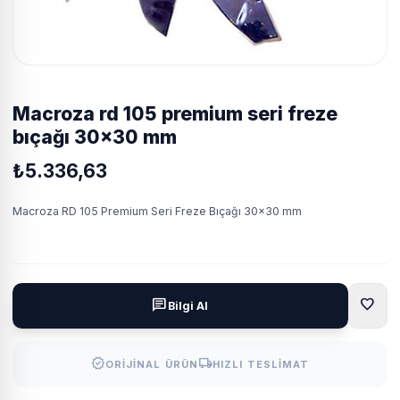
macroza rd 105 premium seri freze
bıçağı 30x30 mm
₺5.336,63
Macroza RD 105 Premium Seri Freze Bıçağı 30x30 mm
favorite
chat
Bilgi Al
verified
local_shipping
ORIJINAL ÜRÜN
HIZLI TESLIMAT