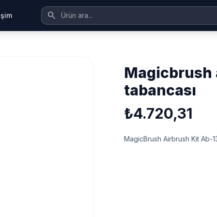
search
tişim
magicbrush airbrush kit ab-130a boya
tabancası
₺4.720,31
MagicBrush Airbrush Kit Ab-