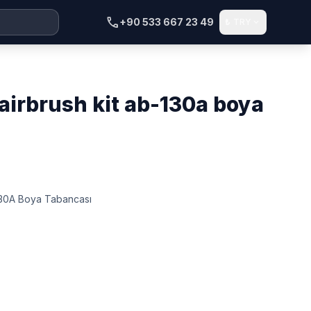
call
+90 533 667 23 49
₺
TRY
expand_more
130A Boya Tabancası