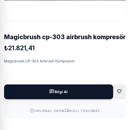
magicbrush cp-303 airbrush kompresör
₺21.821,41
Magicbrush CP-303 Airbrush Kompresör
favorite
chat
Bilgi Al
verified
local_shipping
ORIJINAL ÜRÜN
HIZLI TESLIMAT