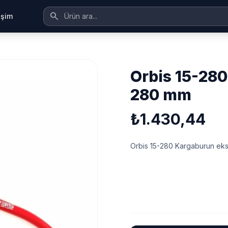
search
tişim
orbis 15-280 kargaburun ekstra uzun
280 mm
₺1.430,44
Orbis 15-280 Kargaburun ek