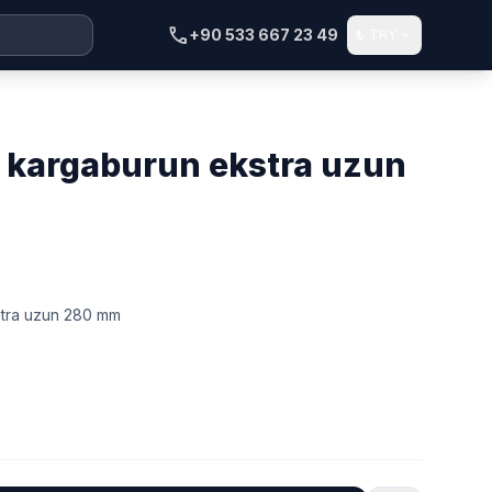
call
+90 533 667 23 49
₺
TRY
expand_more
stra uzun 280 mm