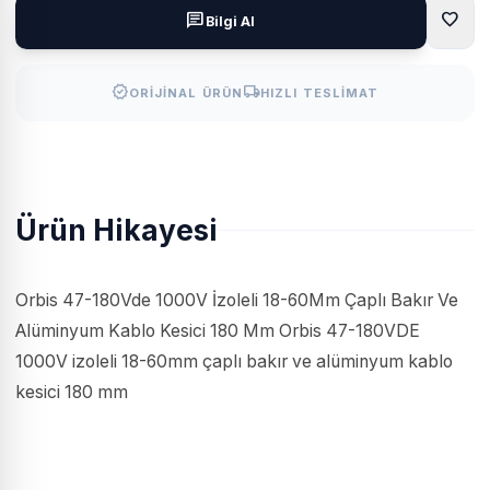
favorite
chat
Bilgi Al
verified
local_shipping
ORIJINAL ÜRÜN
HIZLI TESLIMAT
Ürün Hikayesi
Orbis 47-180Vde 1000V İzoleli 18-60Mm Çaplı Bakır Ve
Alüminyum Kablo Kesici 180 Mm Orbis 47-180VDE
1000V izoleli 18-60mm çaplı bakır ve alüminyum kablo
kesici 180 mm