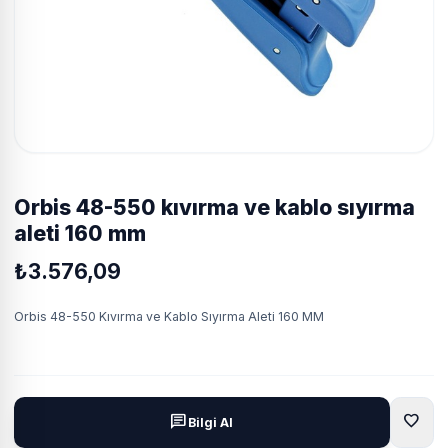
orbis 48-550 kıvırma ve kablo sıyırma
aleti 160 mm
₺3.576,09
Orbis 48-550 Kıvırma ve Kablo Sıyırma Aleti 160 MM
favorite
chat
Bilgi Al