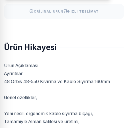
verified
local_shipping
ORIJINAL ÜRÜN
HIZLI TESLIMAT
Ürün Hikayesi
Ürün Açıklaması
Ayrıntılar
48 Orbis 48-550 Kıvırma ve Kablo Sıyırma 160mm
Genel özellikler,
Yeni nesil, ergonomik kablo sıyırma bıçağı,
Tamamiyle Alman kalitesi ve üretimi,