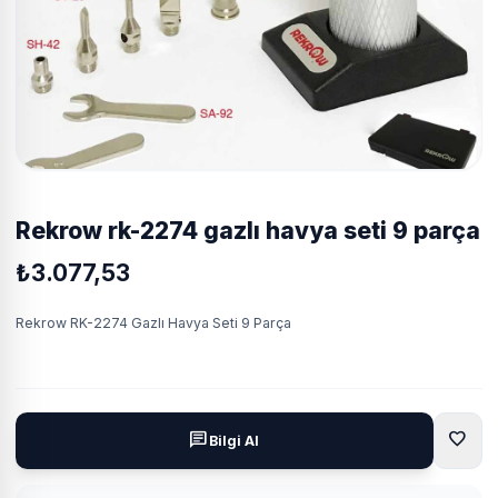
rekrow rk-2274 gazlı havya seti 9 parça
₺3.077,53
Rekrow RK-2274 Gazlı Havya Seti 9 Parça
favorite
chat
Bilgi Al