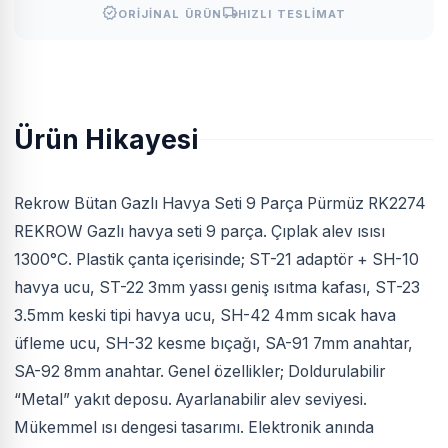
verified
local_shipping
ORIJINAL ÜRÜN
HIZLI TESLIMAT
Ürün Hikayesi
Rekrow Bütan Gazlı Havya Seti 9 Parça Pürmüz RK2274
REKROW Gazlı havya seti 9 parça. Çıplak alev ısısı
1300°C. Plastik çanta içerisinde; ST-21 adaptör + SH-10
havya ucu, ST-22 3mm yassı geniş ısıtma kafası, ST-23
3.5mm keski tipi havya ucu, SH-42 4mm sıcak hava
üfleme ucu, SH-32 kesme bıçağı, SA-91 7mm anahtar,
SA-92 8mm anahtar. Genel özellikler; Doldurulabilir
“Metal” yakıt deposu. Ayarlanabilir alev seviyesi.
Mükemmel ısı dengesi tasarımı. Elektronik anında