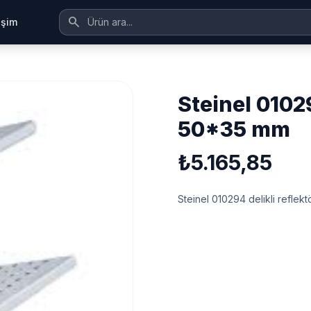
search
tişim
steinel 010294 delikli reflektör başlık
50*35 mm
₺5.165,85
Steinel 010294 delikli reflek