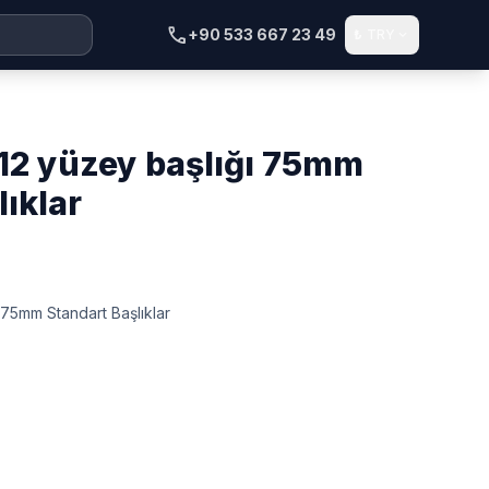
call
+90 533 667 23 49
₺
TRY
expand_more
lıklar
 75mm Standart Başlıklar