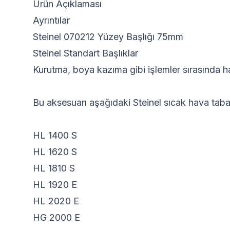
Ürün Açıklaması
Ayrıntılar
Steinel 070212 Yüzey Başlığı 75mm
Steinel Standart Başlıklar
Kurutma, boya kazıma gibi işlemler sırasında h
Bu aksesuarı aşağıdaki Steinel sıcak hava tabanc
HL 1400 S
HL 1620 S
HL 1810 S
HL 1920 E
HL 2020 E
HG 2000 E