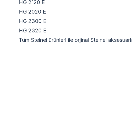
HG 2120 E
HG 2020 E
HG 2300 E
HG 2320 E
Tüm Steinel ürünleri ile orjinal Steinel aksesuarl