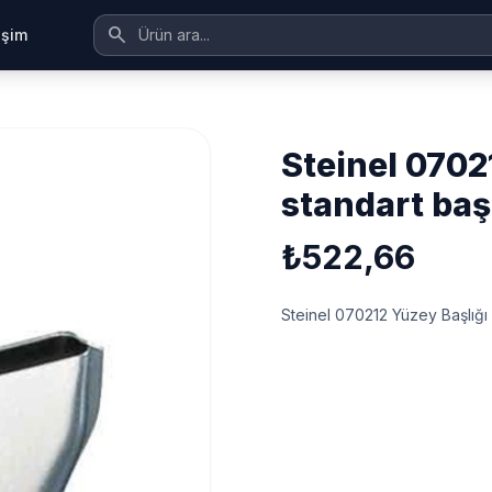
search
tişim
steinel 070212 yüzey başlığı 75mm
standart baş
₺522,66
Steinel 070212 Yüzey Başlığı