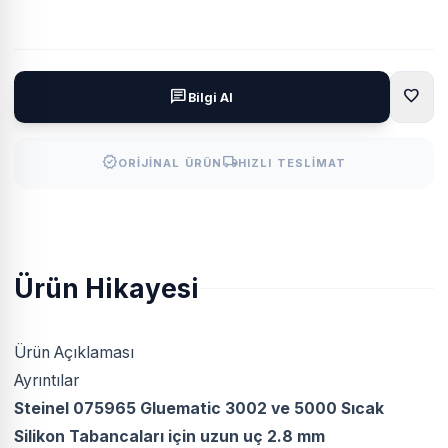
favorite
chat
Bilgi Al
verified
local_shipping
ORIJINAL ÜRÜN
HIZLI TESLIMAT
Ürün Hikayesi
Ürün Açıklaması
Ayrıntılar
Steinel 075965 Gluematic 3002 ve 5000 Sıcak
Silikon Tabancaları için uzun uç 2.8 mm