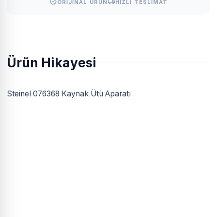
verified
local_shipping
ORIJINAL ÜRÜN
HIZLI TESLIMAT
Ürün Hikayesi
Steinel 076368 Kaynak Ütü Aparatı