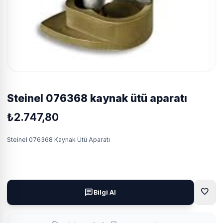
steinel 076368 kaynak ütü aparatı
₺2.747,80
Steinel 076368 Kaynak Ütü Aparatı
favorite
chat
Bilgi Al