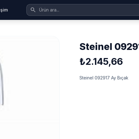
search
tişim
steinel 092
₺2.145,66
Steinel 092917 Ay Bıçak