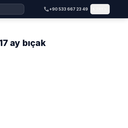
call
+90 533 667 23 49
₺
TRY
expand_more
917 ay bıçak