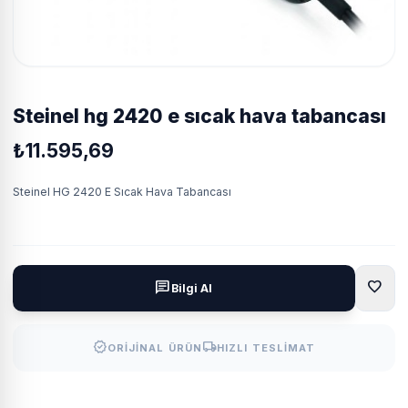
steinel hg 2420 e sıcak hava tabancası
₺11.595,69
Steinel HG 2420 E Sıcak Hava Tabancası
favorite
chat
Bilgi Al
verified
local_shipping
ORIJINAL ÜRÜN
HIZLI TESLIMAT