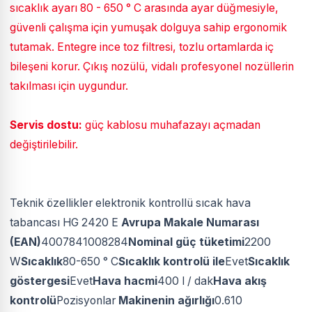
sıcaklık ayarı 80 - 650 ° C arasında ayar düğmesiyle,
güvenli çalışma için yumuşak dolguya sahip ergonomik
tutamak. Entegre ince toz filtresi, tozlu ortamlarda iç
bileşeni korur. Çıkış nozülü, vidalı profesyonel nozüllerin
takılması için uygundur.
Servis dostu:
güç kablosu muhafazayı açmadan
değiştirilebilir.
Teknik özellikler elektronik kontrollü sıcak hava
tabancası HG 2420 E
Avrupa Makale Numarası
(EAN)
4007841008284
Nominal güç tüketimi
2200
W
Sıcaklık
80-650 ° C
Sıcaklık kontrolü ile
Evet
Sıcaklık
göstergesi
Evet
Hava hacmi
400 l / dak
Hava akış
kontrolü
Pozisyonlar
Makinenin ağırlığı
0.610