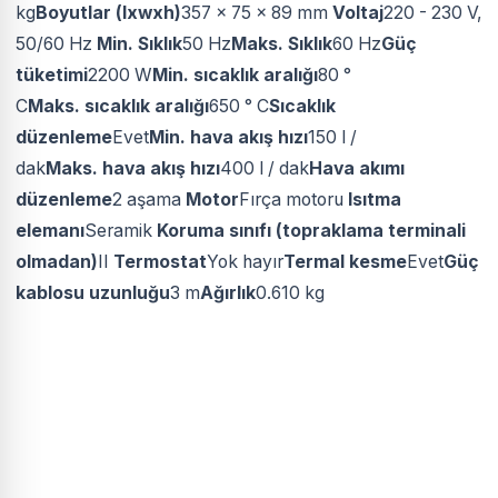
kg
Boyutlar (lxwxh)
357 x 75 x 89 mm
Voltaj
220 - 230 V,
50/60 Hz
Min. Sıklık
50 Hz
Maks. Sıklık
60 Hz
Güç
tüketimi
2200 W
Min. sıcaklık aralığı
80 °
C
Maks. sıcaklık aralığı
650 ° C
Sıcaklık
düzenleme
Evet
Min. hava akış hızı
150 l /
dak
Maks. hava akış hızı
400 l / dak
Hava akımı
düzenleme
2 aşama
Motor
Fırça motoru
Isıtma
elemanı
Seramik
Koruma sınıfı (topraklama terminali
olmadan)
II
Termostat
Yok hayır
Termal kesme
Evet
Güç
kablosu uzunluğu
3 m
Ağırlık
0.610 kg