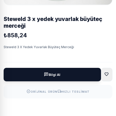
steweld 3 x yedek yuvarlak büyüteç
merceği
₺858,24
Steweld 3 X Yedek Yuvarlak Büyüteç Merceği
favorite
chat
Bilgi Al
verified
local_shipping
ORIJINAL ÜRÜN
HIZLI TESLIMAT