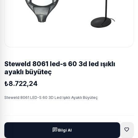
steweld 8061 led-s 60 3d led işıklı
ayaklı büyüteç
₺8.722,24
Steweld 8061 LED-S 60 3D Led Işıklı Ayaklı Büyüteç
favorite
chat
Bilgi Al