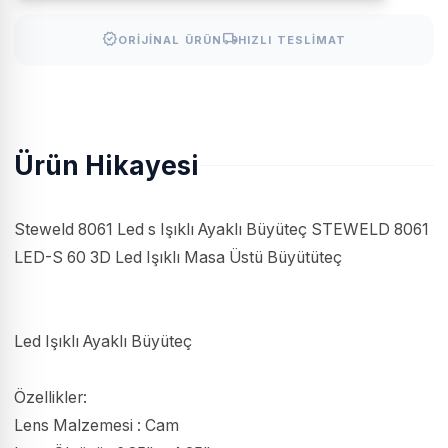
verified
local_shipping
ORIJINAL ÜRÜN
HIZLI TESLIMAT
Ürün Hikayesi
Steweld 8061 Led s Işıklı Ayaklı Büyüteç STEWELD 8061
LED-S 60 3D Led Işıklı Masa Üstü Büyütüteç
Led Işıklı Ayaklı Büyüteç
Özellikler:
Lens Malzemesi : Cam