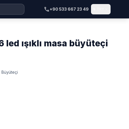
call
+90 533 667 23 49
₺
TRY
expand_more
6 led işıklı masa büyüteçi
a Büyüteçi