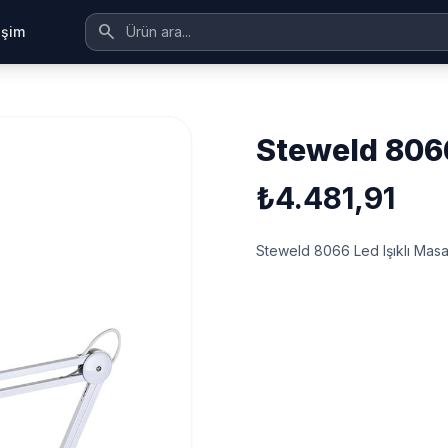
search
tişim
steweld 806
₺4.481,91
Steweld 8066 Led Işıklı Mas