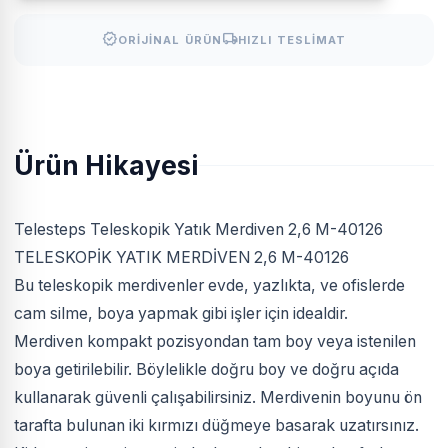
verified
local_shipping
ORIJINAL ÜRÜN
HIZLI TESLIMAT
Ürün Hikayesi
Telesteps Teleskopik Yatık Merdiven 2,6 M-40126
TELESKOPİK YATIK MERDİVEN 2,6 M-40126
Bu teleskopik merdivenler evde, yazlıkta, ve ofislerde
cam silme, boya yapmak gibi işler için idealdir.
Merdiven kompakt pozisyondan tam boy veya istenilen
boya getirilebilir. Böylelikle doğru boy ve doğru açıda
kullanarak güvenli çalışabilirsiniz. Merdivenin boyunu ön
tarafta bulunan iki kırmızı düğmeye basarak uzatırsınız.