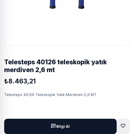
telesteps 40126 teleskopik yatık
merdiven 2,6 mt
₺8.463,21
Telesteps 40126 Teleskopik Yatık Merdiven 2,6 MT
favorite
chat
Bilgi Al