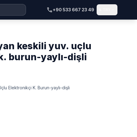
call
+90 533 667 23 49
₺
TRY
expand_more
k. burun-yaylı-dişli
lu Elektronikçi K. Burun-yaylı-dişli