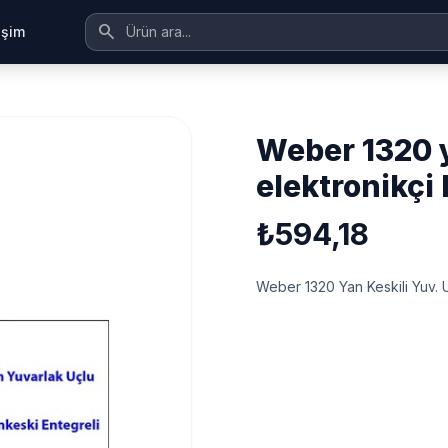
search
tişim
weber 1320 yan keskili yuv. uçlu
elektronikçi 
₺594,18
Weber 1320 Yan Keskili Yuv. Uç