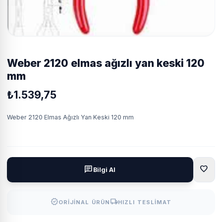
weber 2120 elmas ağızlı yan keski 120
mm
₺1.539,75
Weber 2120 Elmas Ağızlı Yan Keski 120 mm
favorite
chat
Bilgi Al
verified
local_shipping
ORIJINAL ÜRÜN
HIZLI TESLIMAT