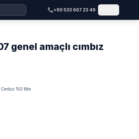
call
+90 533 667 23 49
₺
TRY
expand_more
 Cımbız 150 Mm