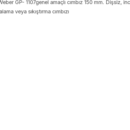
ber GP- 1107genel amaçlı cımbız 150 mm. Dişsiz, in
kalama veya sıkıştırma cımbızı