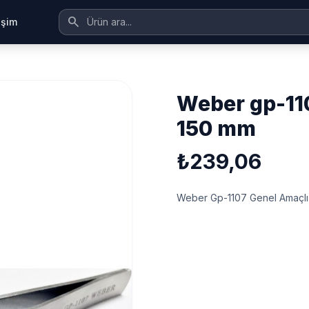
search
tişim
weber gp-1107 genel amaçlı cımbız
150 mm
₺239,06
Weber Gp-1107 Genel Amaçlı