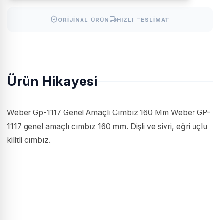
verified
local_shipping
ORIJINAL ÜRÜN
HIZLI TESLIMAT
Ürün Hikayesi
Weber Gp-1117 Genel Amaçlı Cımbız 160 Mm Weber GP-
1117 genel amaçlı cımbız 160 mm. Dişli ve sivri, eğri uçlu
kilitli cımbız.