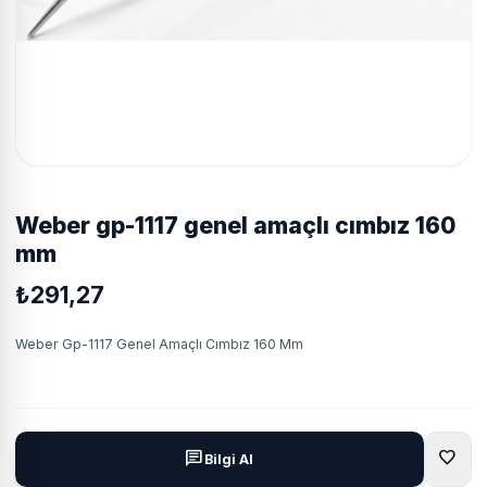
weber gp-1117 genel amaçlı cımbız 160
mm
₺291,27
Weber Gp-1117 Genel Amaçlı Cımbız 160 Mm
favorite
chat
Bilgi Al