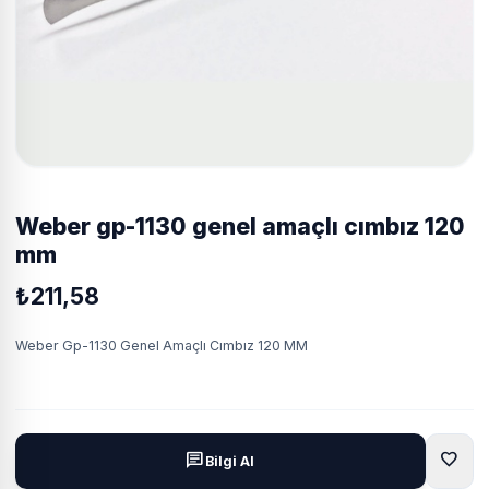
weber gp-1130 genel amaçlı cımbız 120
mm
₺211,58
Weber Gp-1130 Genel Amaçlı Cımbız 120 MM
favorite
chat
Bilgi Al