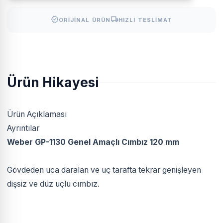
verified
local_shipping
ORIJINAL ÜRÜN
HIZLI TESLIMAT
Ürün Hikayesi
Ürün Açıklaması
Ayrıntılar
Weber GP-1130 Genel Amaçlı Cımbız 120 mm
Gövdeden uca daralan ve uç tarafta tekrar genişleyen
dişsiz ve düz uçlu cımbız.