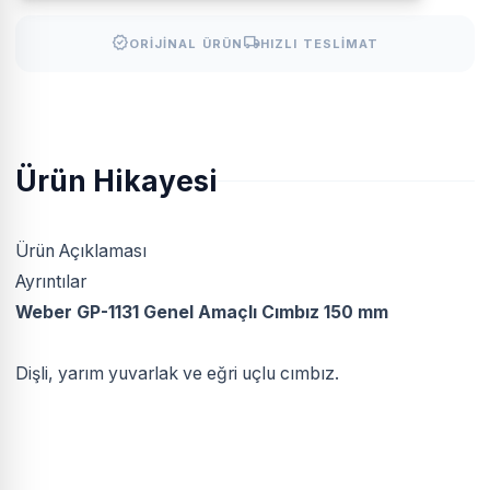
verified
local_shipping
ORIJINAL ÜRÜN
HIZLI TESLIMAT
Ürün Hikayesi
Ürün Açıklaması
Ayrıntılar
Weber GP-1131 Genel Amaçlı Cımbız 150 mm
Dişli, yarım yuvarlak ve eğri uçlu cımbız.