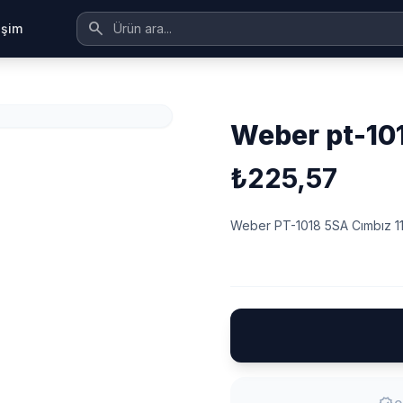
search
tişim
weber pt-1
₺225,57
Weber PT-1018 5SA Cımbız 