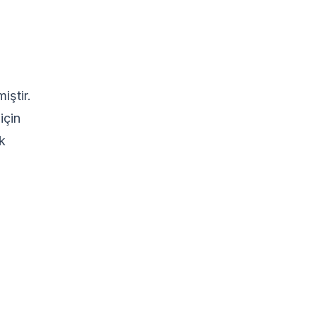
iştir.
için
k