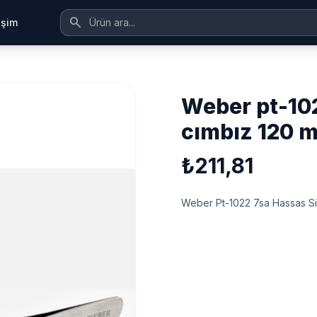
search
tişim
weber pt-1022 7sa hassas sivri uçlu
cımbız 120 
₺211,81
Weber Pt-1022 7sa Hassas Si