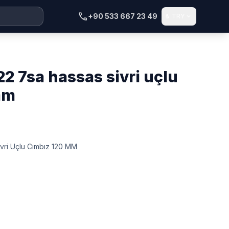
call
+90 533 667 23 49
₺
TRY
expand_more
mm
vri Uçlu Cımbız 120 MM