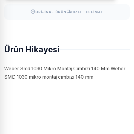
verified
local_shipping
ORIJINAL ÜRÜN
HIZLI TESLIMAT
Ürün Hikayesi
Weber Smd 1030 Mikro Montaj Cımbızı 140 Mm Weber
SMD 1030 mikro montaj cımbızı 140 mm