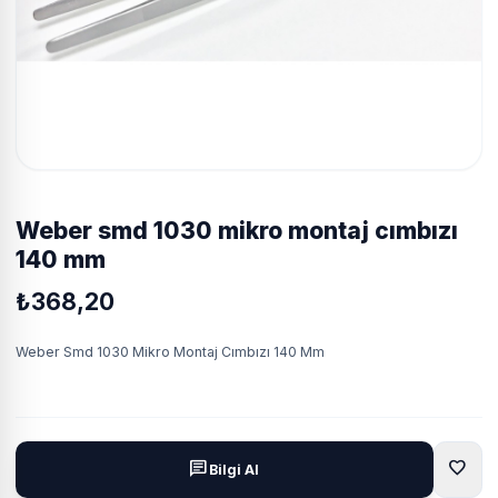
weber smd 1030 mikro montaj cımbızı
140 mm
₺368,20
Weber Smd 1030 Mikro Montaj Cımbızı 140 Mm
favorite
chat
Bilgi Al