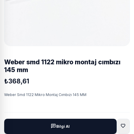
weber smd 1122 mikro montaj cımbızı
145 mm
₺368,61
Weber Smd 1122 Mikro Montaj Cımbızı 145 MM
favorite
chat
Bilgi Al