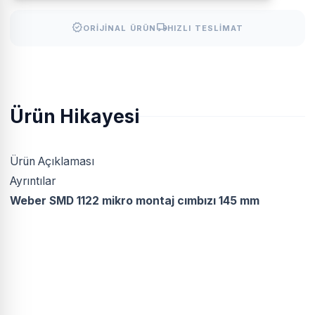
verified
local_shipping
ORIJINAL ÜRÜN
HIZLI TESLIMAT
Ürün Hikayesi
Ürün Açıklaması
Ayrıntılar
Weber SMD 1122 mikro montaj cımbızı 145 mm