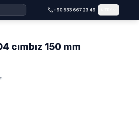
call
+90 533 667 23 49
₺
TRY
expand_more
104 cımbız 150 mm
Mm