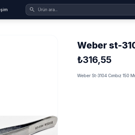
search
tişim
weber st-3
₺316,55
Weber St-3104 Cımbız 150 