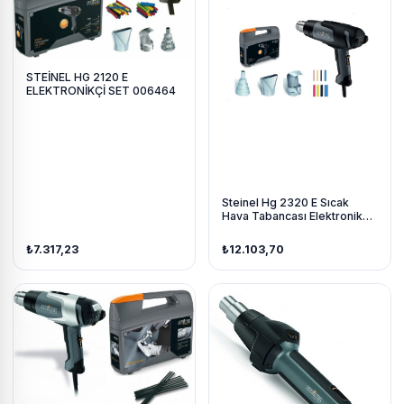
STEİNEL HG 2120 E
ELEKTRONİKÇİ SET 006464
Steinel Hg 2320 E Sıcak
Hava Tabancası Elektronikçi
Set
₺7.317,23
₺12.103,70