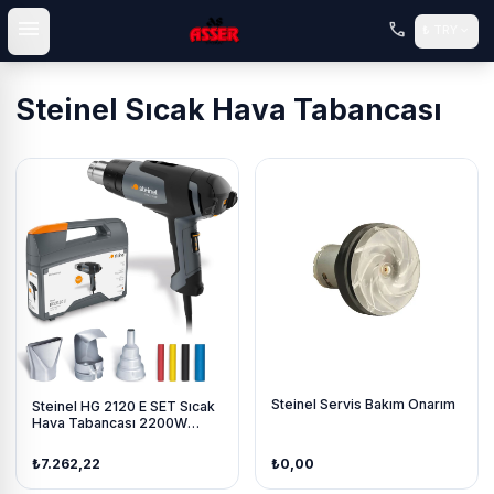
menu
call
expand_more
₺
TRY
Steinel Sıcak Hava Tabancası
Steinel Servis Bakım Onarım
Steinel HG 2120 E SET Sıcak
Hava Tabancası 2200W
Profesyonel
₺7.262,22
₺0,00