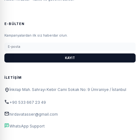
E-BÜLTEN
Kampanyalardan ilk siz haberdar olun.
KAYIT
İLETIŞIM
location_on
İnkılap Mah. Sahrayı Kebir Cami Sokak No: 9 Ümraniye / İstanbul
call
+90 533 667 23 49
mail
hirdavatasser@gmail.com
chat
WhatsApp Support