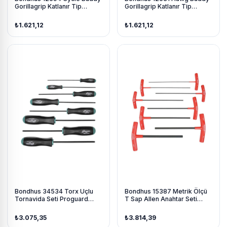
Gorillagrip Katlanır Tip
Gorillagrip Katlanır Tip
Motorsiklet Anahtarı
Motorsiklet Anahtarı
Proguard İzole 6 Parça
Proguard İzole 7 Parça
₺1.621,12
₺1.621,12
Bondhus 34534 Torx Uçlu
Bondhus 15387 Metrik Ölçü
Tornavida Seti Proguard
T Sap Allen Anahtar Seti
İzole 8 Parça
Proguard İzole 8 Parça Boy
229Mm
₺3.075,35
₺3.814,39