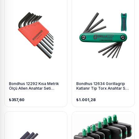
Bondhus 12292 Kısa Metrik
Bondhus 12634 Gorillagrip
Ölçü Allen Anahtar Seti
Katlanır Tip Torx Anahtar Seti
Proguard İzole 7 Parça
Proguard İzole 8 Parça
₺357,60
₺1.001,28