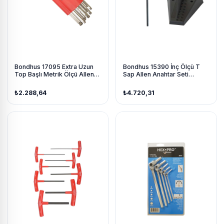
Bondhus 17095 Extra Uzun
Bondhus 15390 İnç Ölçü T
Top Başlı Metrik Ölçü Allen
Sap Allen Anahtar Seti
Anahtar Seti Krom Kaplama
Proguard İzole 10 Parça Boy
15 Parça
229Mm Standlı
₺2.288,64
₺4.720,31