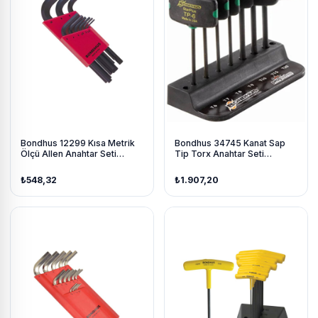
Bondhus 12299 Kısa Metrik
Bondhus 34745 Kanat Sap
Ölçü Allen Anahtar Seti
Tip Torx Anahtar Seti
Proguard İzole 9 Parça
Proguard İzole 7 Parça
₺548,32
₺1.907,20