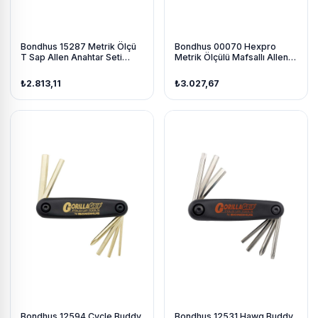
Bondhus 15287 Metrik Ölçü
Bondhus 00070 Hexpro
T Sap Allen Anahtar Seti
Metrik Ölçülü Mafsallı Allen
Proguard İzole 8 Parça Boy
Anahtar Takımı 5 Parça
152Mm
₺2.813,11
₺3.027,67
Bondhus 12594 Cycle Buddy
Bondhus 12531 Hawg Buddy