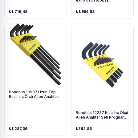
extra uzun topbaşlı
₺1.716,48
₺1.954,88
Bondhus 10937 Uzun Top
Başlı İnç Ölçü Allen Anahtar
Seti Proguard İzole 13 Parça
Bondhus 12237 Kısa İnç Ölçü
Allen Anahtar Seti Proguard
İzole 13 Parça
₺1.287,36
₺762,88