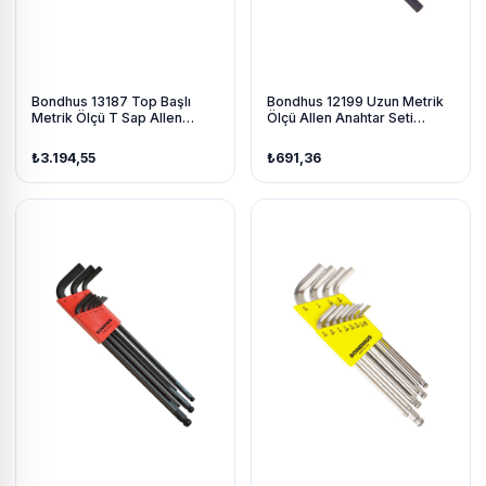
Bondhus 13187 Top Başlı
Bondhus 12199 Uzun Metrik
Metrik Ölçü T Sap Allen
Ölçü Allen Anahtar Seti
Anahtar Seti Proguard İzole
Proguard İzole 9 Parça
8 Parça
₺3.194,55
₺691,36