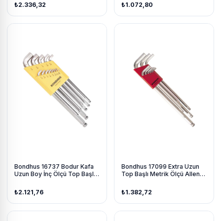
Parça
₺2.336,32
₺1.072,80
Bondhus 16737 Bodur Kafa
Bondhus 17099 Extra Uzun
Uzun Boy İnç Ölçü Top Başlı
Top Başlı Metrik Ölçü Allen
Allen Anahtar Seti Krom İzole
Anahtar Seti Krom Kaplama 9
13 Parça
Parça
₺2.121,76
₺1.382,72