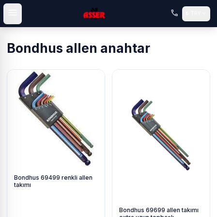
menu
call
expand_more
₺
TRY
Bondhus allen anahtar
Bondhus 69499 renkli allen
takımı
Bondhus 69699 allen takımı