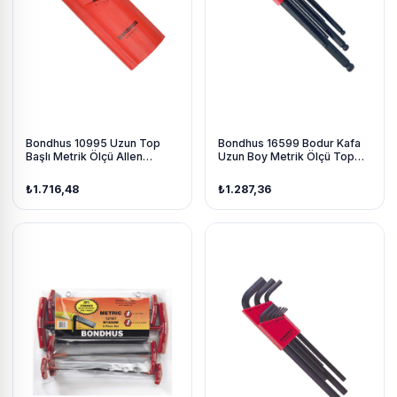
Bondhus 10995 Uzun Top
Bondhus 16599 Bodur Kafa
Başlı Metrik Ölçü Allen
Uzun Boy Metrik Ölçü Top
Anahtar Seti Proguard İzole
Başlı Allen Anahtar Seti
15 Parça
Proguard İzole 9 Parça
₺1.716,48
₺1.287,36