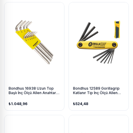
Bondhus 16938 Uzun Top
Bondhus 12589 Gorillagrip
Başlı İnç Ölçü Allen Anahtar
Katlanır Tip İnç Ölçü Allen
Seti Krom Kaplama 10 Parça
Anahtar Seti Proguard İzole
9 Parça
₺1.048,96
₺524,48