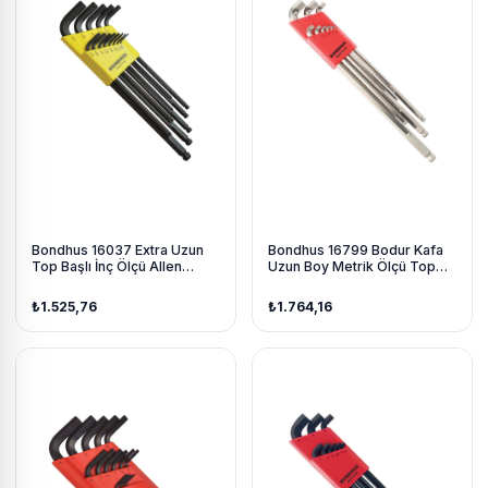
Bondhus 16037 Extra Uzun
Bondhus 16799 Bodur Kafa
Top Başlı İnç Ölçü Allen
Uzun Boy Metrik Ölçü Top
Anahtar Seti Proguard İzole
Başlı Allen Anahtar Seti Krom
13 Parça
İzole 9 Parça
₺1.525,76
₺1.764,16