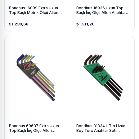
Bondhus 16099 Extra Uzun
Bondhus 16936 Uzun Top
Top Başlı Metrik Ölçü Allen
Başlı İnç Ölçü Allen Anahtar
Anahtar Seti Proguard İzole
Seti Krom Kaplama 12 Parça
9 Parça
₺1.239,68
₺1.311,20
Bondhus 69637 Extra Uzun
Bondhus 31834 L Tip Uzun
Top Başlı İnç Ölçü Allen
Boy Torx Anahtar Seti
Anahtar Seti Renkli İzole 13
Proguard İzole 8 Parça