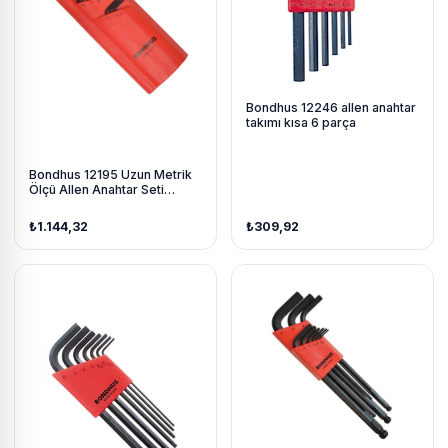
Bondhus 12246 allen anahtar
takımı kısa 6 parça
Bondhus 12195 Uzun Metrik
Ölçü Allen Anahtar Seti
Proguard İzole 15 Parça
₺1.144,32
₺309,92