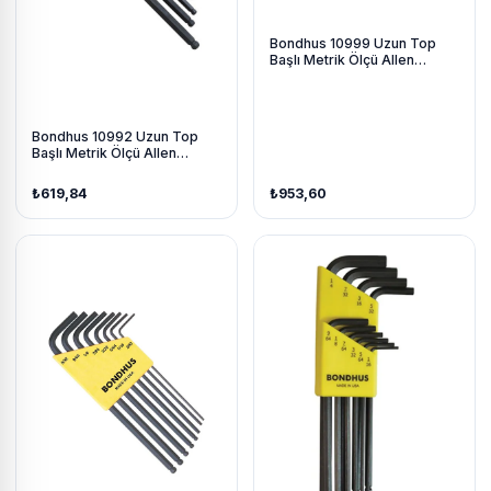
Bondhus 10999 Uzun Top
Başlı Metrik Ölçü Allen
Anahtar Seti Proguard İzole
9 Parça
Bondhus 10992 Uzun Top
Başlı Metrik Ölçü Allen
Anahtar Seti Proguard İzole
7 Parça
₺619,84
₺953,60