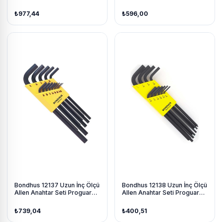
İzole 12 parça
₺977,44
₺596,00
Bondhus 12137 Uzun İnç Ölçü
Bondhus 12138 Uzun İnç Ölçü
Allen Anahtar Seti Proguard
Allen Anahtar Seti Proguard
İzole 13 parça
İzole 10 parça
₺739,04
₺400,51