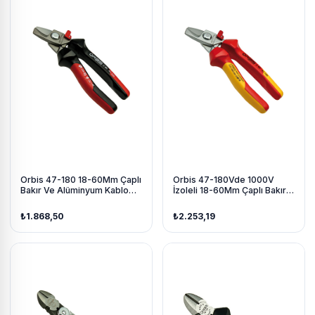
Orbis 47-180 18-60Mm Çaplı
Orbis 47-180Vde 1000V
Bakır Ve Alüminyum Kablo
İzoleli 18-60Mm Çaplı Bakır
Kesici 180 Mm
Ve Alüminyum Kablo Kesici
180 Mm
₺1.868,50
₺2.253,19