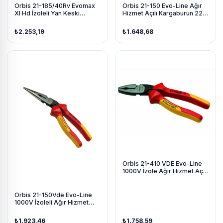
Orbis 21-185/40Rv Evomax
Orbis 21-150 Evo-Line Ağır
Xl Hd İzoleli Yan Keski
Hizmet Açılı Kargaburun 220
180Mm
Mm
₺2.253,19
₺1.648,68
Orbis 21-410 VDE Evo-Line
1000V İzole Ağır Hizmet Açılı
Kombine Pense 190 mm
Orbis 21-150Vde Evo-Line
1000V İzoleli Ağır Hizmet
Açılı Kargaburun 220 Mm
₺1.923,46
₺1.758,59