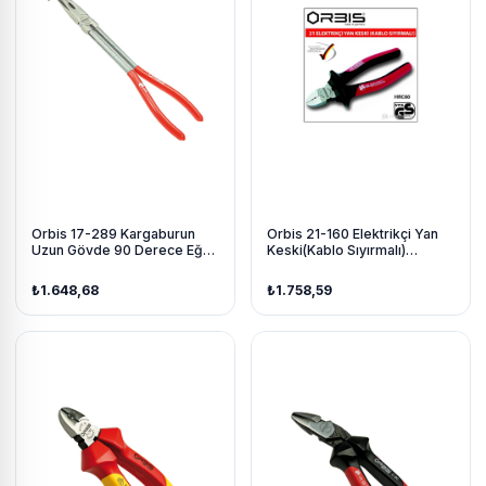
Orbis 17-289 Kargaburun
Orbis 21-160 Elektrikçi Yan
Uzun Gövde 90 Derece Eğri
Keski(Kablo Sıyırmalı)
Uçlu 280 Mm
160Mm
₺1.648,68
₺1.758,59