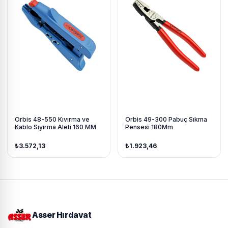
Orbis 48-550 Kıvırma ve
Orbis 49-300 Pabuç Sıkma
Kablo Sıyırma Aleti 160 MM
Pensesi 180Mm
₺3.572,13
₺1.923,46
Asser Hırdavat