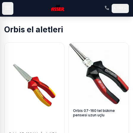
menu
call
expand_more
₺
TRY
Orbis el aletleri
Orbis 07-160 tel bükme
pensesi uzun uçlu