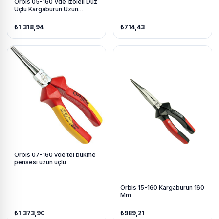
Orbis 05-160 Vde İzoleli Düz
Uçlu Kargaburun Uzun
160mm
₺1.318,94
₺714,43
Orbis 07-160 vde tel bükme
pensesi uzun uçlu
Orbis 15-160 Kargaburun 160
Mm
₺1.373,90
₺989,21