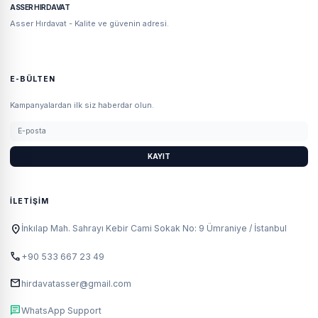
ASSER HIRDAVAT
Asser Hırdavat - Kalite ve güvenin adresi.
E-BÜLTEN
Kampanyalardan ilk siz haberdar olun.
KAYIT
İLETIŞIM
location_on
İnkılap Mah. Sahrayı Kebir Cami Sokak No: 9 Ümraniye / İstanbul
call
+90 533 667 23 49
mail
hirdavatasser@gmail.com
chat
WhatsApp Support